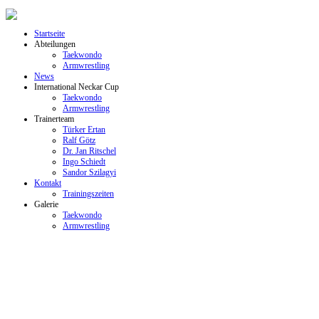
Startseite
Abteilungen
Taekwondo
Armwrestling
News
International Neckar Cup
Taekwondo
Armwrestling
Trainerteam
Türker Ertan
Ralf Götz
Dr. Jan Ritschel
Ingo Schiedt
Sandor Szilagyi
Kontakt
Trainingszeiten
Galerie
Taekwondo
Armwrestling